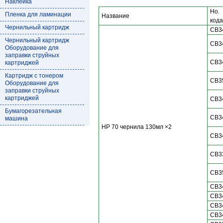
Наклейка
Но.
Пленка для ламинации
Название
кода
Чернильный картридж
CB3
Чернильный картридж
CB3
Оборудование для
заправки струйных
CB3
картриджей
Картридж с тонером
CB3
Оборудование для
заправки струйных
картриджей
CB3
Бумагорезательная
CB3
машина
HP 70 чернила 130мл ×2
CB3
CB3
CB3
CB3
CB3
CB3
CB3