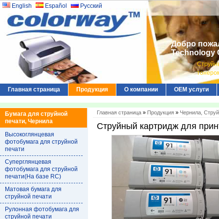
English
Español
Русский
Добро пожал
Technology C
Струйны
тонером
Главная страница
Продукция
О компании
ОЕМ услуги
Главная страница
»
Продукция
»
Чернила, Стру
Бумага для струйной
печати, Чернила
Струйный картридж для при
Высокоглянцевая
фотобумага для струйной
печати
Суперглянцевая
фотобумага для струйной
печати(На базе RC)
Матовая бумага для
струйной печати
Рулонная фотобумага для
струйной печати