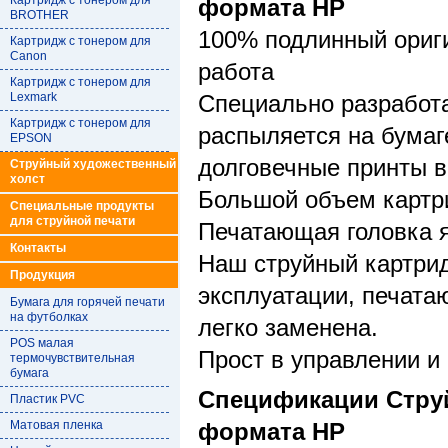
Картридж с тонером для
формата HP
BROTHER
100% подлинный ориг
Картридж с тонером для
Canon
работа
Картридж с тонером для
Lexmark
Специально разработа
Картридж с тонером для
распыляется на бумаг
EPSON
долговечные принты в
Струйный художественный
холст
Большой объем картр
Специальные продукты
для струйной печати
Печатающая головка я
Контакты
Наш струйный картри
Продукция
эксплуатации, печата
Бумага для горячей печати
на футболках
легко заменена.
POS малая
Прост в управлении и
термочувствительная
бумага
Спецификации Струй
Пластик PVC
Матовая пленка
формата HP