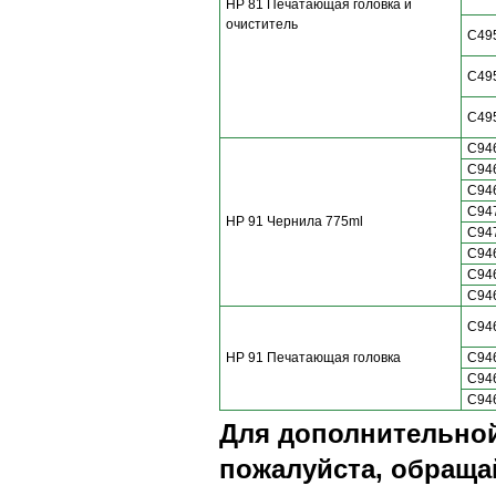
HP 81 Печатающая головка и
очиститель
C49
C49
C49
C94
C94
C94
C94
HP 91 Чернила 775ml
C94
C94
C94
C94
C94
HP 91 Печатающая головка
C94
C94
C94
Для дополнительной
пожалуйста, обращай