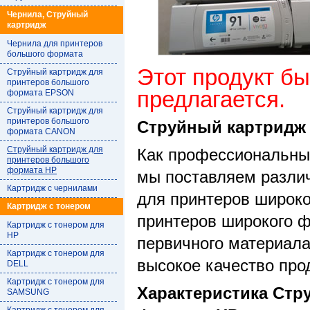
Чернила, Струйный
картридж
Чернила для принтеров
большого формата
Этот продукт бы
Струйный картридж для
принтеров большого
предлагается.
формата EPSON
Струйный картридж для
принтеров большого
Струйный картридж
формата CANON
Струйный картридж для
Как профессиональный
принтеров большого
формата HP
мы поставляем разли
Картридж с чернилами
для принтеров широк
Картридж с тонером
принтеров широкого ф
Картридж с тонером для
HP
первичного материала
Картридж с тонером для
высокое качество про
DELL
Картридж с тонером для
Характеристика Стр
SAMSUNG