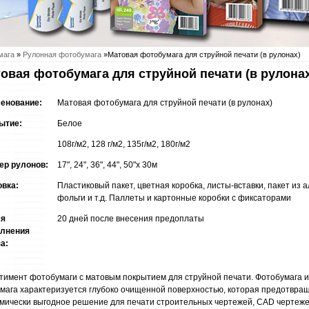
мага
»
Рулонная фотобумага
»Матовая фотобумага для струйной печати (в рулонах)
овая фотобумага для струйной печати (в рулона
енование:
Матовая фотобумага для струйной печати (в рулонах)
ытие:
Белое
108г/м2, 128 г/м2, 135г/м2, 180г/м2
ер рулонов:
17", 24", 36", 44", 50"x 30м
овка:
Пластиковый пакет, цветная коробка, листы-вставки, пакет из
фольги и т.д. Паллеты и картонные коробки с фиксаторами
мя
20 дней после внесения предоплаты
лнения
а:
тимент фотобумаги с матовым покрытием для струйной печати. Фотобумага 
умага характеризуется глубоко очищенной поверхностью, которая предотвра
мически выгодное решение для печати строительных чертежей, CAD чертеже