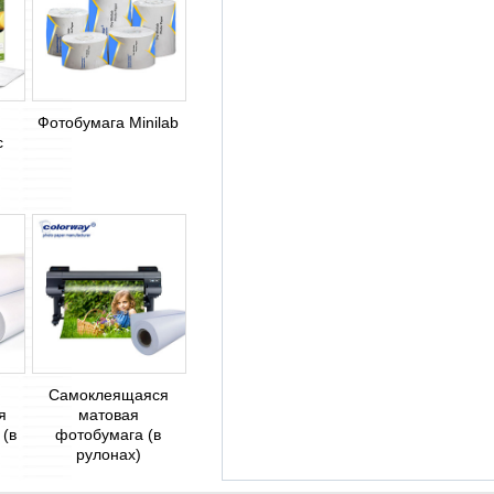
Фотобумага Minilab
с
Самоклеящаяся
я
матовая
 (в
фотобумага (в
рулонах)