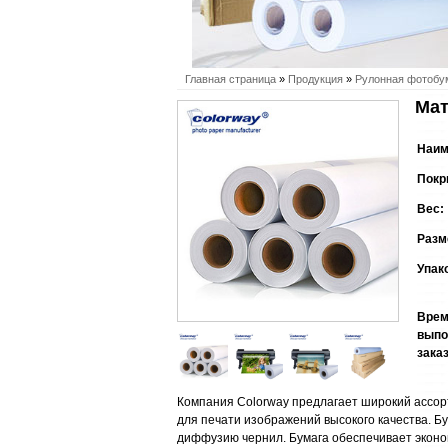
Главная страница
»
Продукция
»
Рулонная фотобу
Мат
Наим
Покр
Вес:
Разм
Упак
Вре
выпо
заказ
Компания Colorway предлагает широкий ассор
для печати изображений высокого качества. Б
диффузию чернил. Бумага обеспечивает эконо