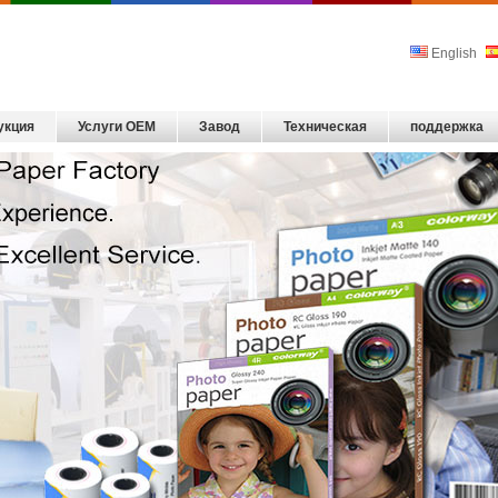
English
укция
Услуги OEM
Завод
Техническая
поддержка