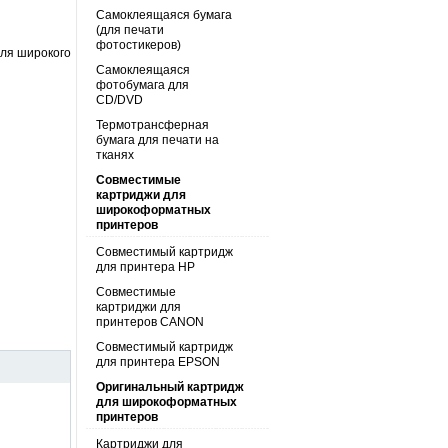
Самоклеящаяся бумага
(для печати
фотостикеров)
для широкого
Самоклеящаяся
фотобумага для
CD/DVD
Термотрансферная
бумага для печати на
тканях
Совместимые
картриджи для
широкоформатных
принтеров
Совместимый картридж
для принтера HP
Совместимые
картриджи для
принтеров CANON
Совместимый картридж
для принтера EPSON
Оригинальный картридж
для широкоформатных
принтеров
Картриджи для