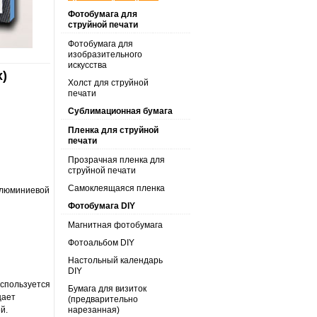
Фотобумага для
струйной печати
Фотобумага для
изобразительного
искусства
х)
Холст для струйной
печати
Сублимационная бумага
Пленка для струйной
печати
Прозрачная пленка для
струйной печати
Самоклеящаяся пленка
 алюминиевой
Фотобумага DIY
Магнитная фотобумага
Фотоальбом DIY
Настольный календарь
DIY
используется
Бумага для визиток
щает
(предварительно
й.
нарезанная)